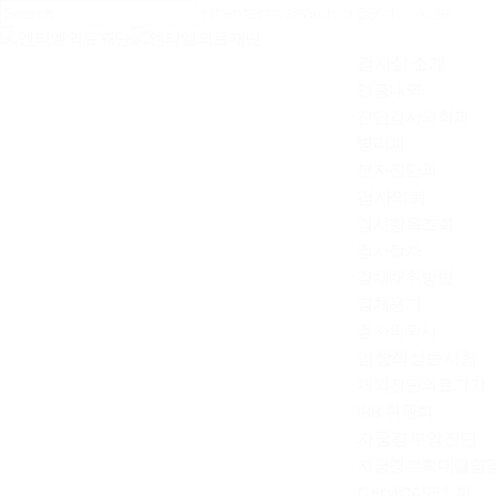
Skip
Hit enter to search or ESC to close
to
Close
main
Menu
검사실 소개
Search
content
인증내역
진단검사의학과
병리과
분자진단과
검사의뢰
검사항목조회
검사절차
검체채취방법
검체용기
검사의뢰서
임상적성능시험
체외진단의료기기
IRB 위원회
자궁경부암진단
자궁경부확대촬영
CerviCARE® AI