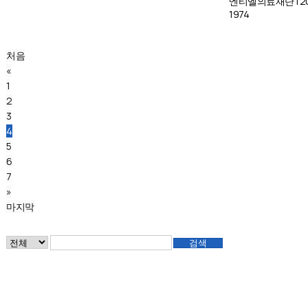
엔티엘의료재단
|
2
1974
처음
«
1
2
3
4
5
6
7
»
마지막
검색