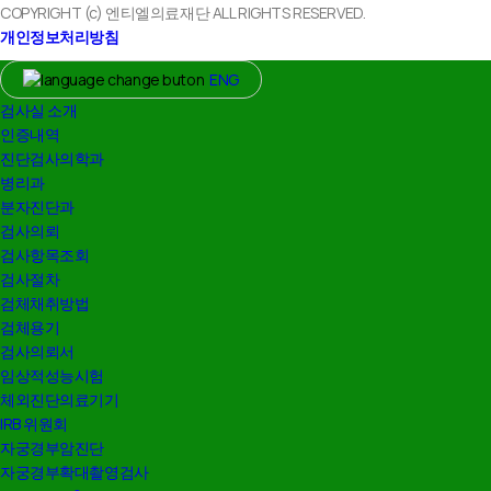
COPYRIGHT (c) 엔티엘의료재단 ALL RIGHTS RESERVED.
개인정보처리방침
Close
ENG
Menu
검사실 소개
인증내역
진단검사의학과
병리과
분자진단과
검사의뢰
검사항목조회
검사절차
검체채취방법
검체용기
검사의뢰서
임상적성능시험
체외진단의료기기
IRB 위원회
자궁경부암진단
자궁경부확대촬영검사