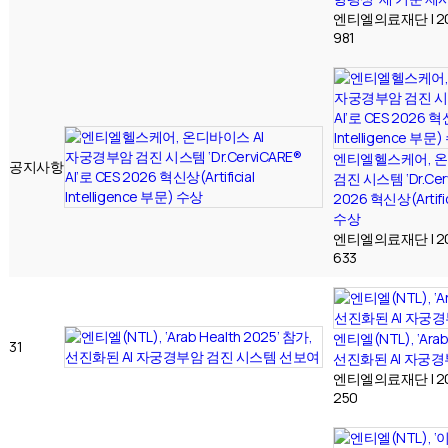
엔티엘의료재단
|
2
981
엔티엘헬스케어, 온
공지사항
검진 시스템 ‘Dr.Cerv
2026 혁신상(Artifici
수상
엔티엘의료재단
|
2
633
엔티엘(NTL), ‘Arab
31
선진화된 AI 자궁
엔티엘의료재단
|
2
250