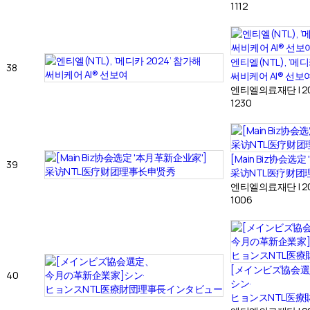
1112
엔티엘(NTL), ‘메디
38
써비케어 AI® 선보
엔티엘의료재단
|
2
1230
[Main Biz协会选
39
采访NTL医疗财团
엔티엘의료재단
|
2
1006
[メインビズ協会選
40
シン·
ヒョンスNTL医