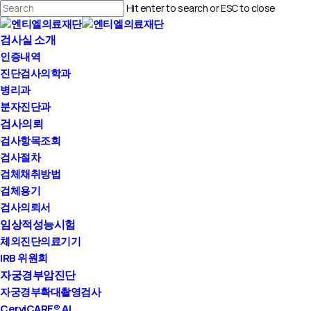
Skip
Hit enter to search or ESC to close
to
Close
main
Menu
검사실 소개
Search
content
인증내역
진단검사의학과
병리과
분자진단과
검사의뢰
검사항목조회
검사절차
검체채취방법
검체용기
검사의뢰서
임상적성능시험
체외진단의료기기
IRB 위원회
자궁경부암진단
자궁경부확대촬영검사
CerviCARE® AI