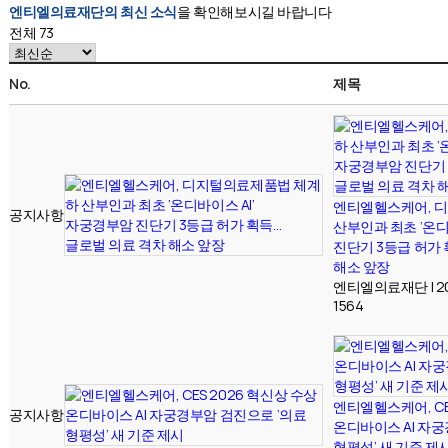
엔티엘의료재단의 최신 소식
을 확인해보시길 바랍니다
전체 73
No.
제목
엔티엘헬스케어, 
공지사항
산부인과 최초 ‘온디
진단기 3등급 허가 
해소 앞장
엔티엘의료재단
|
2
1564
엔티엘헬스케어, CE
공지사항
온디바이스 AI 자
형평성’ 새 기준 제