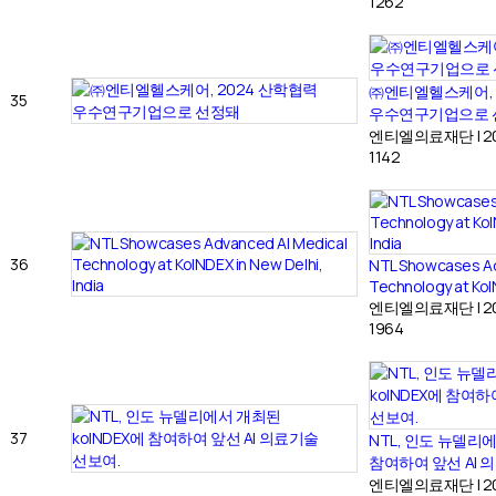
1262
㈜엔티엘헬스케어, 
35
우수연구기업으로 
엔티엘의료재단
|
2
1142
36
NTL Showcases Ad
Technology at KoIN
엔티엘의료재단
|
2
1964
37
NTL, 인도 뉴델리에
참여하여 앞선 AI 
엔티엘의료재단
|
2