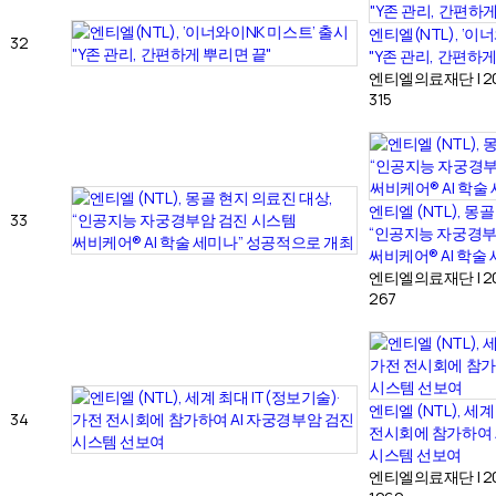
엔티엘(NTL), ‘이
32
"Y존 관리, 간편하게
엔티엘의료재단
|
2
315
엔티엘 (NTL), 몽
33
“인공지능 자궁경부
써비케어® AI 학술
엔티엘의료재단
|
2
267
엔티엘 (NTL), 세
34
전시회에 참가하여 
시스템 선보여
엔티엘의료재단
|
2